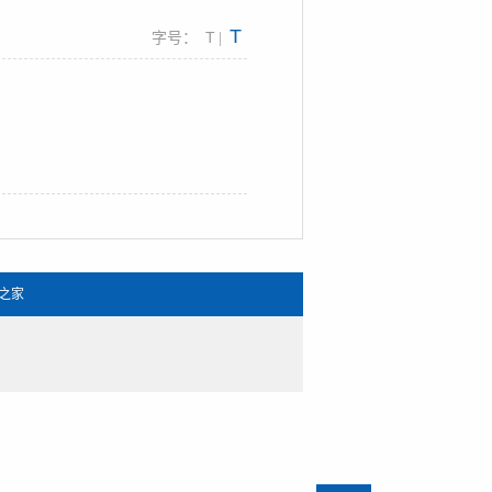
T
T
字号：
|
之家