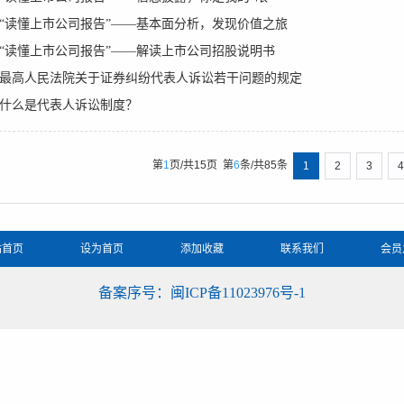
“读懂上市公司报告”——基本面分析，发现价值之旅
“读懂上市公司报告”——解读上市公司招股说明书
最高人民法院关于证券纠纷代表人诉讼若干问题的规定
什么是代表人诉讼制度？
第
1
页/共
15
页
第
6
条/共
85
条
1
2
3
4
站首页
设为首页
添加收藏
联系我们
会员
备案序号：闽ICP备11023976号-1